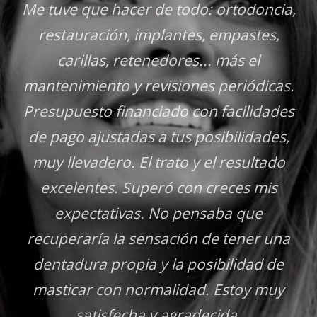
e que hacer de todo: ortodoncia,
me han 
tauración, implantes, empastes,
hijos ta
arillas, retenedores... más el
nimiento y revisiones periódicas.
puesto financiado con facilidades
go ajustadas a tus posibilidades,
llevadero. El trato y el resultado
elentes. Superó con creces mis
xpectativas. No pensaba que
eraría la sensación de tener una
adura propia y la posibilidad de
icar con normalidad. Estoy muy
satisfecha y agradecida.