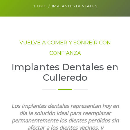
HOME
IMPLANTES DENTALES
ASÍ SOMOS
BLOG
VUELVE A COMER Y SONREÍR CON
CONTACTO
CONFIANZA
Implantes Dentales en
Culleredo
1ª CITA GRATIS - 981 91 50 20
Los implantes dentales representan hoy en
día la solución ideal para reemplazar
permanentemente los dientes perdidos sin
afectar a los dientes vecinos, y