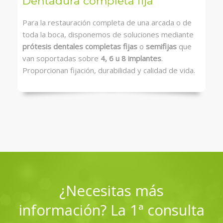
Dentadura completa fija
Para la restauración completa de una arcada o de
toda la boca, disponemos de soluciones mediante
prótesis dentales completas fijas
o
semifijas
que
van soportadas sobre
4, 6 u 8 implantes
.
Proporcionan fijación, durabilidad y calidad de vida.
¿Necesitas más
información? La 1ª consulta