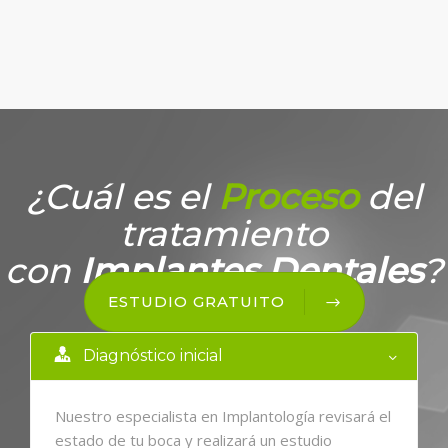
¿Cuál es el
Proceso
del
tratamiento
con
Implantes Dentales
?
ESTUDIO GRATUITO
Diagnóstico inicial
Nuestro especialista en Implantología revisará el
estado de tu boca y realizará un estudio