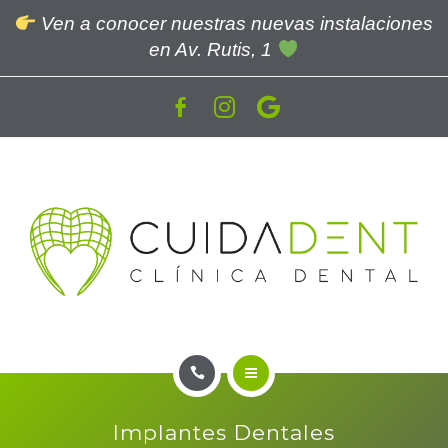
Ven a conocer nuestras nuevas instalaciones
ASÍ SOMOS
en Av. Rutis, 1
BLOG
CONTACTO
1ª CITA GRATIS - 981 91 50 20
INICIO
Implantes Dentales
TRATAMIENTOS